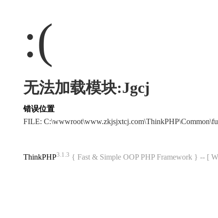
:(
无法加载模块:Jgcj
错误位置
FILE: C:\wwwroot\www.zkjsjxtcj.com\ThinkPHP\Common\f
3.1.3
ThinkPHP
{ Fast & Simple OOP PHP Framework } -- 