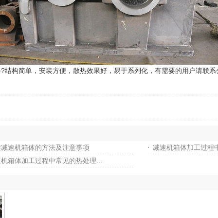
结构简单，安装方便，散热效果好，易于系列化，有需要的用户请联系
接减速机箱体的方法及注意事项
减速机箱体加工过程
机箱体加工过程中常见的热处理...