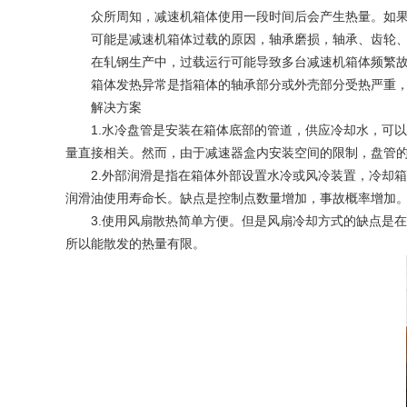
众所周知，减速机箱体使用一段时间后会产生热量。如果时
可能是减速机箱体过载的原因，轴承磨损，轴承、齿轮、
在轧钢生产中，过载运行可能导致多台减速机箱体频繁故
箱体发热异常是指箱体的轴承部分或外壳部分受热严重，
解决方案
1.水冷盘管是安装在箱体底部的管道，供应冷却水，可以
量直接相关。然而，由于减速器盒内安装空间的限制，盘管
2.外部润滑是指在箱体外部设置水冷或风冷装置，冷却箱
润滑油使用寿命长。缺点是控制点数量增加，事故概率增加
3.使用风扇散热简单方便。但是风扇冷却方式的缺点是在
所以能散发的热量有限。