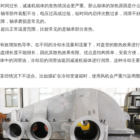
间过长，减速机箱体的发热情况会更严重。那么箱体的加热原因是什么
轴等部件装配不当，电压过高或过低，短时间内启停次数过多，润滑不
障，轴承磨损是常见的。
超出正常温度范围，比较常见的是轴承部分发热。
有效增加热导率。在不同的冷却水流量和流量下，对盘管的散热效果进行
的盘绕长度不能很长，因此其散热效果有限。优点是结构简单，安装方便
体中的润滑油，冷却后的润滑油返回减速机箱体进行润滑。这种冷却主要
。
某些情况下不适合。比如煤矿在冷却变速箱时，使用风机会严重污染周围