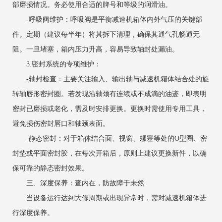
部磨损情况。务必使用合适的牌号和等级的润滑油。
-呼吸阀维护：呼吸阀是平衡减速机箱体内外气压的关键部
件。定期（建议每半年）将其拆下清理，确保其通气孔畅通无
阻。一旦堵塞，箱内压力升高，容易导致轴封处漏油。
3.密封系统的专项维护：
-轴封检查：主要关注输入、输出轴与减速机箱体结合处的旋
转轴唇形密封圈。若发现沿轴颈有连续或不成滴的油迹，即表明
密封已磨损或老化，需及时安排更换。更换时需使用专用工具，
避免损伤密封唇口和轴颈表面。
-静态密封：对于箱体结合面、视窗、螺塞等处的O型圈、密
封垫或平面密封胶，在每次开箱后，原则上建议更换新件，以确
保可靠的静态密封效果。
三、深度保养：查内在，防故障于未然
当设备运行达到大修周期或出现异常时，需对减速机箱体进
行深度保养。