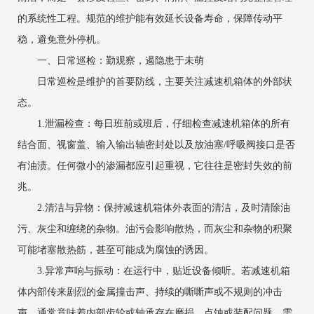
的系统性工程。规范的维护能有效延长设备寿命，保障传动平
稳，避免意外停机。
一、日常巡检：勤观察，遏隐患于未萌
日常巡检是维护的首要防线，主要关注减速机箱体的外部状
态。
1.泄漏检查：每日班前或班后，仔细检查减速机箱体的所有
结合面、视窗盖、输入输出轴密封处以及放油塞/呼吸阀接口是否
有油渍。任何微小的渗漏都应引起重视，它往往是密封失效的前
兆。
2.清洁与异物：保持减速机箱体外表面的清洁，及时清除油
污、灰尘和缠绕的杂物。油污会影响散热，而灰尘和杂物的积聚
可能堵塞散热筋，甚至可能成为腐蚀的诱因。
3.异常声响与振动：在运行中，贴近设备倾听。若减速机箱
体内部传来剧烈的金属撞击声、持续的嘶嘶声或不规则的冲击
声，通常意味着内部齿轮或轴承存在磨损、点蚀或装配问题，需