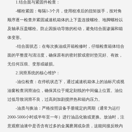
1.结合面与紧固件检查：
-螺栓紧固：每隔1-3个月，使用校准后的扭矩扳手，按对角
顺序逐一检查并紧固减速机箱体的上下盖连接螺栓、地脚螺栓以
及轴承压盖螺栓。防止因振动导致的松动，避免结合面渗漏和箱
体变形。
-结合面状态：在每次换油或开箱检修时，仔细检查箱体结合
面的平整度与清洁度，确保原有的密封胶或密封垫完好、有效，
无任何压痕、变形或破损。
2.润滑系统的核心维护：
-油位检查：在停机状态下，通过减速机箱体上的油标尺或视
油窗检查润滑油位，确保其位于规定刻线的中间偏上位置。油位
过低导致润滑不良，过高则加剧搅拌热和箱内压力。
-油质与换油：严格按照设备手册规定的周期（通常为运行
2000-5000小时或半年至一年）进行油品化验或更换。放油时，注
意观察油液中是否含有过多的金属磨屑或杂质，这能间接反映内