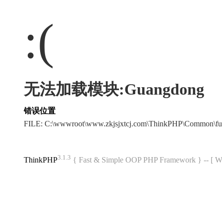
:(
无法加载模块:Guangdong
错误位置
FILE: C:\wwwroot\www.zkjsjxtcj.com\ThinkPHP\Common\f
3.1.3
ThinkPHP
{ Fast & Simple OOP PHP Framework } -- 