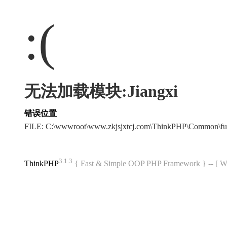
:(
无法加载模块:Jiangxi
错误位置
FILE: C:\wwwroot\www.zkjsjxtcj.com\ThinkPHP\Common\f
3.1.3
ThinkPHP
{ Fast & Simple OOP PHP Framework } -- 