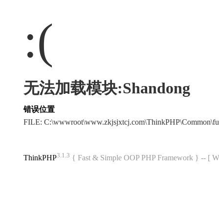
:(
无法加载模块:Shandong
错误位置
FILE: C:\wwwroot\www.zkjsjxtcj.com\ThinkPHP\Common\f
3.1.3
ThinkPHP
{ Fast & Simple OOP PHP Framework } -- 